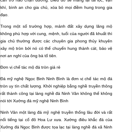
cản trở nào chặn đường. Điều đó sẽ mang lại tài lộc, vận
khí, bình an cho gia chủ, xóa bỏ mọi điềm hung trong gia
đạo.
Trong một số trường hợp, mảnh đất xây dựng lăng mộ
không phù hợp với cung, mệnh, tuổi của người đã khuất thì
gia chủ thường được các chuyên gia phong thủy khuyên
xây mộ tròn bởi nó có thể chuyển hung thành cát, bảo vệ
nơi an nghỉ của ông bà tổ tiên.
Đơn vị chế tác mộ đá tròn giá rẻ
Đá mỹ nghệ Ngọc Binh Ninh Bình là đơn vị chế tác mộ đá
tròn uy tín chất lượng. Khởi nghiệp bằng nghề truyền thông
rất thành công tại làng nghề đá Ninh Vân không thể không
nói tới Xưởng đá mỹ nghệ Ninh Bình
Ninh Vân một làng đá mỹ nghệ truyền thống lâu đời và rất
nổi tiếng tại cố đô Hoa Lư xưa. Xưởng điêu khắc đá của
Xưởng đá Ngọc Binh được tọa lạc tại làng nghề đá xã Ninh