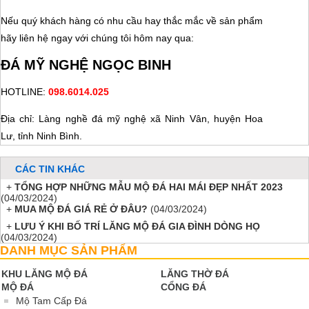
Nếu quý khách hàng có nhu cầu hay thắc mắc về sản phẩm
hãy liên hệ ngay với chúng tôi hôm nay qua:
ĐÁ MỸ NGHỆ NGỌC BINH
HOTLINE:
098.6014.025
Địa chỉ: Làng nghề đá mỹ nghệ xã Ninh Vân, huyện Hoa
Lư, tỉnh Ninh Bình.
CÁC TIN KHÁC
+
TỔNG HỢP NHỮNG MẪU MỘ ĐÁ HAI MÁI ĐẸP NHẤT 2023
(04/03/2024)
+
MUA MỘ ĐÁ GIÁ RẺ Ở ĐÂU?
(04/03/2024)
+
LƯU Ý KHI BỐ TRÍ LĂNG MỘ ĐÁ GIA ĐÌNH DÒNG HỌ
(04/03/2024)
DANH MỤC SẢN PHẨM
KHU LĂNG MỘ ĐÁ
LĂNG THỜ ĐÁ
MỘ ĐÁ
CỔNG ĐÁ
Mộ Tam Cấp Đá