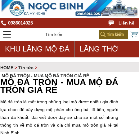
0986014025
Liên hệ
KHU LĂNG MỘ ĐÁ
LĂNG THỜ ĐÁ
HOME
>
Tin tức
>
MỘ ĐÁ TRÒN - MUA MỘ ĐÁ TRÒN GIÁ RẺ
MỘ ĐÁ TRÒN - MUA MỘ ĐÁ
TRÒN GIÁ RẺ
Mộ đá tròn là một trong những loại mộ được nhiều gia đình
lựa chọn để xây dựng mộ phần cho ông bà, tổ tiên, người
thân đã khuất. Bài viết dưới đây sẽ chia sẻ một số những
thông tin về mộ đá tròn và địa chỉ mua mộ tròn giá rẻ tại
Ninh Bình.