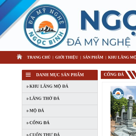
TRANG CHỦ
GIỚI THIỆU
SẢN PHẨM
KHU LĂNG MỘ
CỔNG ĐÁ
DANH MỤC SẢN PHẨM
KHU LĂNG MỘ ĐÁ
LĂNG THỜ ĐÁ
MỘ ĐÁ
MỘ 1 MÁI
CỔNG ĐÁ
Mã SP: MMM007
20.000.000 đ
CUỐN THƯ ĐÁ