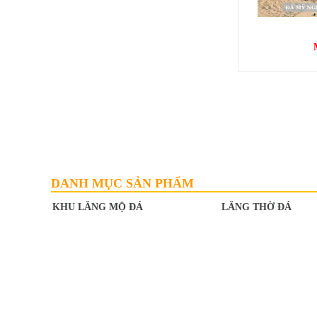
Cổng Đá
MỘ 1 MÁI
Mã SP: MMM012
DANH MỤC SẢN PHẨM
25.000.000 đ
KHU LĂNG MỘ ĐÁ
LĂNG THỜ ĐÁ