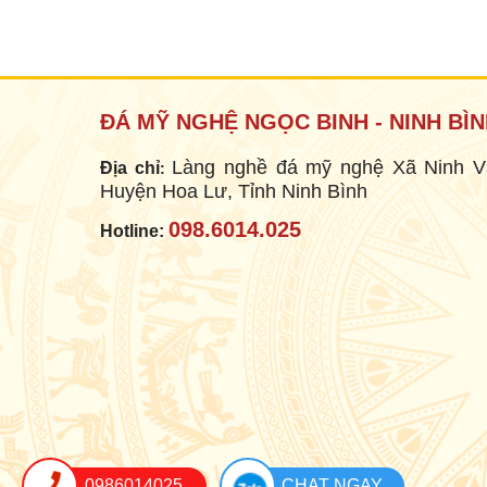
MỘ BÀNH
Mã SP: MB001
15.000.000 đ
ĐÁ MỸ NGHỆ NGỌC BINH - NINH BÌ
Làng nghề đá mỹ nghệ Xã Ninh V
Địa chỉ
:
Huyện Hoa Lư, Tỉnh Ninh Bình
098.6014.025
Hotline:
MỘ BÀNH
Mã SP: MB002
12.000.000 đ
0986014025
CHAT NGAY