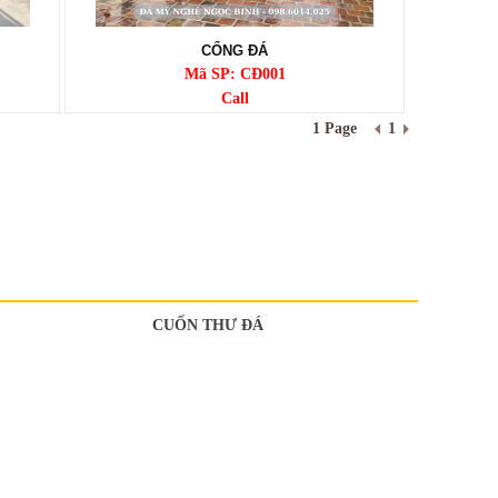
CỔNG ĐÁ
Mã SP: CĐ001
Call
1 Page
1
CUỐN THƯ ĐÁ