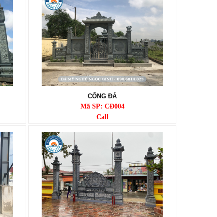
CỔNG ĐÁ
Mã SP: CĐ004
Call