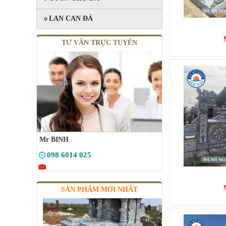
LAN CAN ĐÁ
TƯ VẤN TRỰC TUYẾN
MỘ 1 MÁI
Mã SP: MMM008
20.000.000 đ
Mr BINH
098 6014 025
SẢN PHẨM MỚI NHẤT