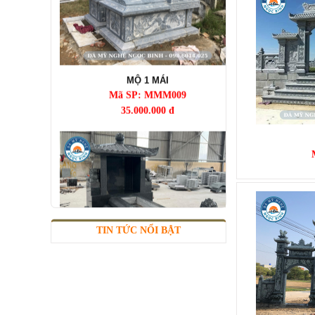
MỘ 1 MÁI
Mã SP: MMM009
35.000.000 đ
TIN TỨC NỔI BẬT
MỘ 1 MÁI
Mã SP: MMM010
42.000.000 đ