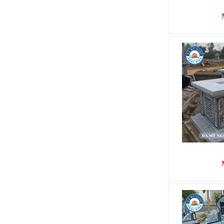
MỘ BÀNH
Mã SP: MB001
15.000.000 đ