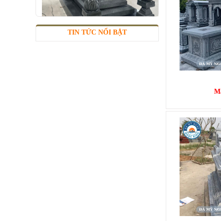
MỘ 1 MÁI
TIN TỨC NỔI BẬT
Mã SP: MMM010
42.000.000 đ
M
MỘ 1 MÁI
Mã SP: MMM012
25.000.000 đ