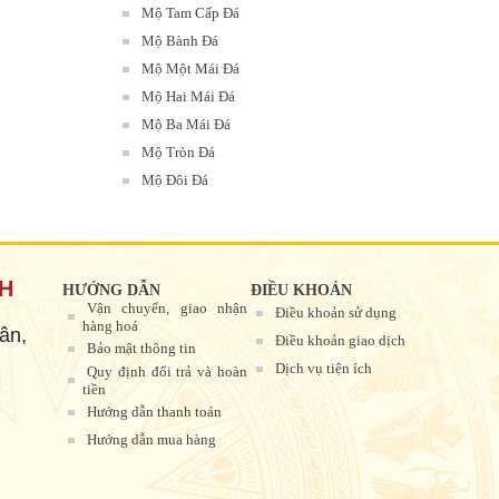
Mộ Tam Cấp Đá
Mộ Bành Đá
Mộ Một Mái Đá
Mộ Hai Mái Đá
Mộ Ba Mái Đá
Mộ Tròn Đá
Mộ Đôi Đá
NH
HƯỚNG DẪN
ĐIỀU KHOẢN
Vận chuyển, giao nhận
Điều khoản sử dụng
hàng hoá
ân,
Điều khoản giao dịch
Bảo mật thông tin
Dịch vụ tiện ích
Quy định đổi trả và hoàn
tiền
Hướng dẫn thanh toán
Hướng dẫn mua hàng