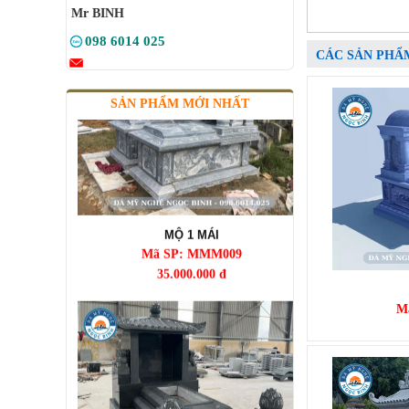
Mr BINH
098 6014 025
CÁC SẢN PHẨ
SẢN PHẨM MỚI NHẤT
MỘ 1 MÁI
Mã SP: MMM009
35.000.000 đ
M