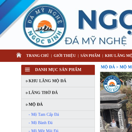
TRANG CHỦ
GIỚI THIỆU
SẢN PHẨM
KHU LĂNG MỘ
MỘ ĐÁ > MỘ M
DANH MỤC SẢN PHẨM
KHU LĂNG MỘ ĐÁ
LĂNG THỜ ĐÁ
MỘ ĐÁ
- Mộ Tam Cấp Đá
- Mộ Bành Đá
- Mộ Một Mái Đá