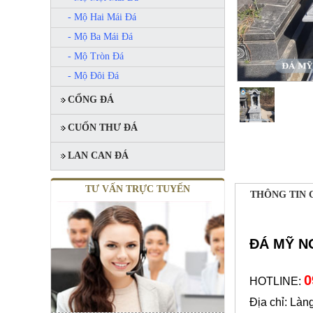
- Mộ Hai Mái Đá
- Mộ Ba Mái Đá
MỘ 1 MÁI
- Mộ Tròn Đá
Mã SP: MMM007
20.000.000 đ
- Mộ Đôi Đá
CỔNG ĐÁ
CUỐN THƯ ĐÁ
LAN CAN ĐÁ
TƯ VẤN TRỰC TUYẾN
THÔNG TIN 
ĐÁ MỸ N
MỘ 1 MÁI
Mã SP: MMM008
0
20.000.000 đ
HOTLINE:
Địa chỉ: Làn