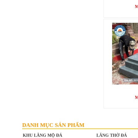
M
MỘ BÀNH
Mã SP: MB004
12.000.000 đ
M
DANH MỤC SẢN PHẨM
KHU LĂNG MỘ ĐÁ
LĂNG THỜ ĐÁ