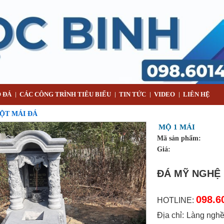
 ĐÁ
CÁC CÔNG TRÌNH TIÊU BIỂU
TIN TỨC
VIDEO
LIÊN HỆ
ỘT MÁI ĐÁ
MỘ 1 MÁI
Mã sản phẩm:
Giá:
ĐÁ MỸ NGHỆ
098.6
HOTLINE:
Địa chỉ: Làng ngh