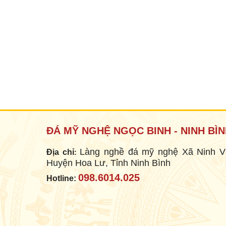
MỘ BÀNH
Mã SP: MB005
18.000.000 đ
ĐÁ MỸ NGHỆ NGỌC BINH - NINH BÌ
Làng nghề đá mỹ nghệ Xã Ninh V
Địa chỉ
:
Huyện Hoa Lư, Tỉnh Ninh Bình
098.6014.025
Hotline: