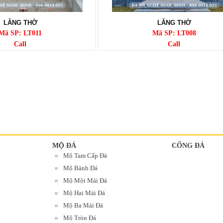
LĂNG THỜ
LĂNG THỜ
Mã SP: LT011
Mã SP: LT008
Call
Call
MỘ ĐÁ
CỔNG ĐÁ
Mộ Tam Cấp Đá
Mộ Bành Đá
Mộ Một Mái Đá
Mộ Hai Mái Đá
Mộ Ba Mái Đá
Mộ Tròn Đá