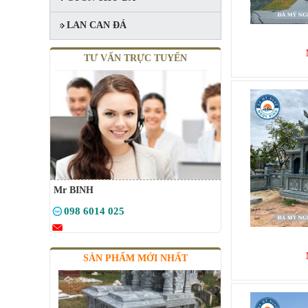
LAN CAN ĐÁ
TƯ VẤN TRỰC TUYẾN
MỘ 1 MÁI
Mã SP: MMM008
20.000.000 đ
Mr BINH
098 6014 025
SẢN PHẨM MỚI NHẤT