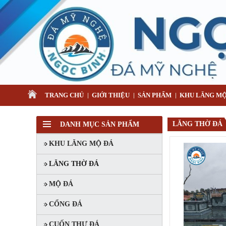
TRANG CHỦ
GIỚI THIỆU
SẢN PHẨM
KHU LĂNG MỘ
LĂNG THỜ ĐÁ
DANH MỤC SẢN PHẨM
KHU LĂNG MỘ ĐÁ
LĂNG THỜ ĐÁ
MỘ ĐÁ
MỘ 1 MÁI
Mã SP: MMM007
CỔNG ĐÁ
20.000.000 đ
CUỐN THƯ ĐÁ