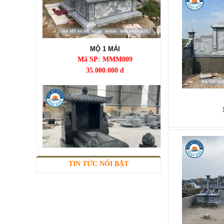
MỘ 1 MÁI
Mã SP: MMM009
35.000.000 đ
TIN TỨC NỔI BẬT
MỘ 1 MÁI
Mã SP: MMM010
42.000.000 đ