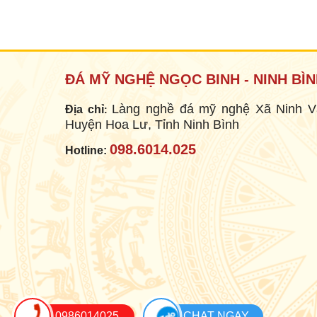
MỘ BÀNH
Mã SP: MB001
15.000.000 đ
ĐÁ MỸ NGHỆ NGỌC BINH - NINH BÌ
Làng nghề đá mỹ nghệ Xã Ninh V
Địa chỉ
:
Huyện Hoa Lư, Tỉnh Ninh Bình
098.6014.025
Hotline:
MỘ BÀNH
Mã SP: MB002
12.000.000 đ
0986014025
CHAT NGAY