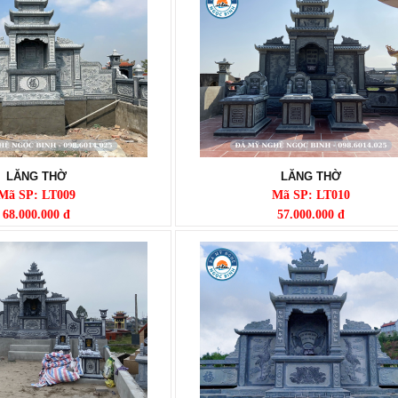
LĂNG THỜ
LĂNG THỜ
Mã SP: LT009
Mã SP: LT010
68.000.000 đ
57.000.000 đ