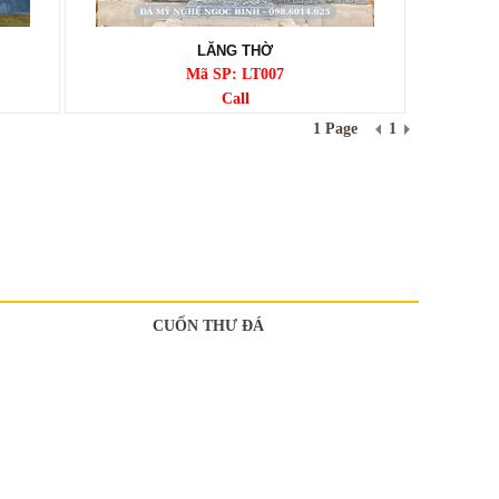
LĂNG THỜ
Mã SP: LT007
Call
1 Page
1
CUỐN THƯ ĐÁ