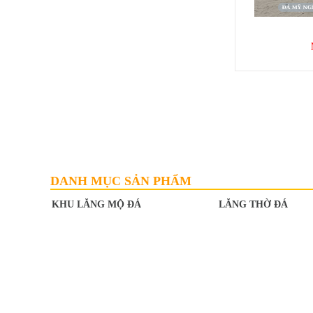
MỘ 1 MÁI
LĂNG THỜ ĐÁ
Mã SP: MMM012
25.000.000 đ
DANH MỤC SẢN PHẨM
KHU LĂNG MỘ ĐÁ
LĂNG THỜ ĐÁ