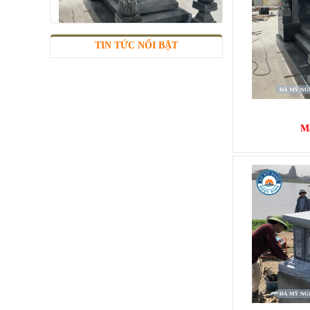
MỘ 1 MÁI
TIN TỨC NỔI BẬT
Mã SP: MMM010
42.000.000 đ
M
MỘ 1 MÁI
Mã SP: MMM012
25.000.000 đ