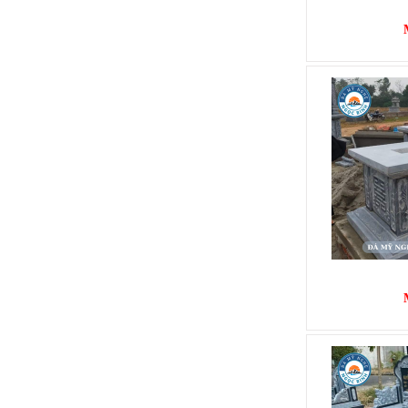
MỘ BÀNH
Mã SP: MB001
15.000.000 đ