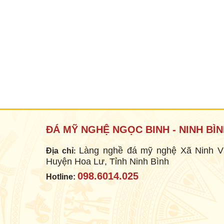
MỘ BÀNH
Mã SP: MB005
18.000.000 đ
ĐÁ MỸ NGHỆ NGỌC BINH - NINH BÌ
Làng nghề đá mỹ nghệ Xã Ninh V
Địa chỉ
:
Huyện Hoa Lư, Tỉnh Ninh Bình
098.6014.025
Hotline: