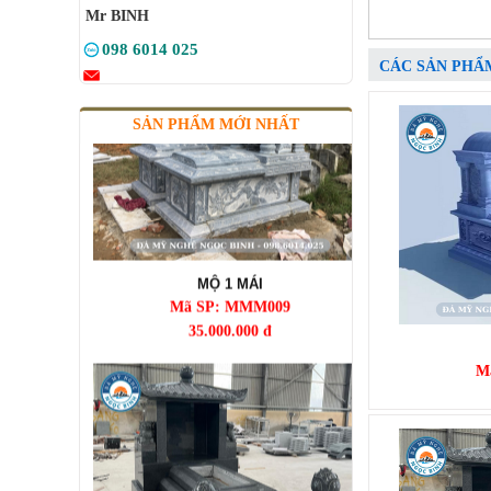
Mr BINH
098 6014 025
CÁC SẢN PHẨ
SẢN PHẨM MỚI NHẤT
MỘ 1 MÁI
Mã SP: MMM009
35.000.000 đ
M