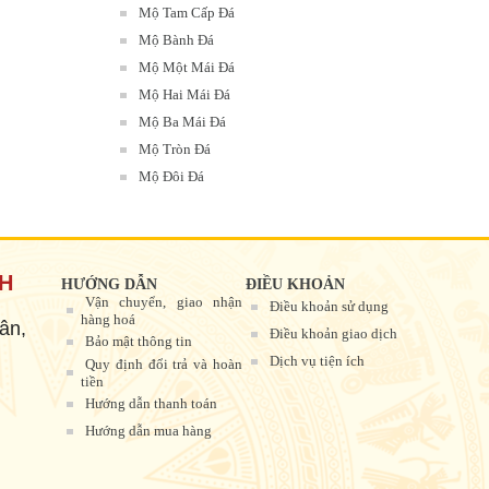
Mộ Tam Cấp Đá
Mộ Bành Đá
Mộ Một Mái Đá
Mộ Hai Mái Đá
Mộ Ba Mái Đá
Mộ Tròn Đá
Mộ Đôi Đá
NH
HƯỚNG DẪN
ĐIỀU KHOẢN
Vận chuyển, giao nhận
Điều khoản sử dụng
hàng hoá
ân,
Điều khoản giao dịch
Bảo mật thông tin
Dịch vụ tiện ích
Quy định đổi trả và hoàn
tiền
Hướng dẫn thanh toán
Hướng dẫn mua hàng