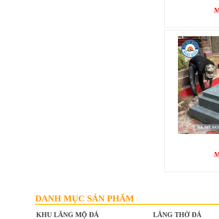
M
MỘ BÀNH
Mã SP: MB004
12.000.000 đ
M
DANH MỤC SẢN PHẨM
KHU LĂNG MỘ ĐÁ
LĂNG THỜ ĐÁ