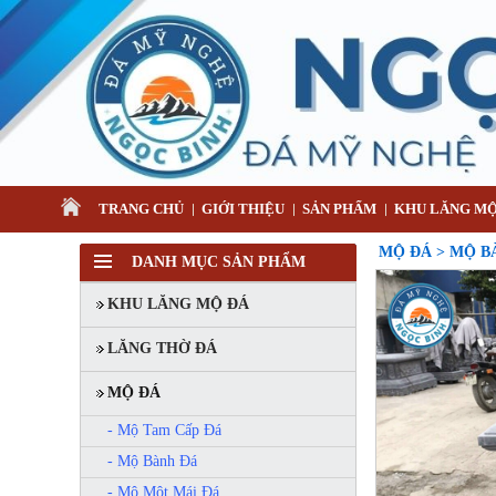
TRANG CHỦ
GIỚI THIỆU
SẢN PHẨM
KHU LĂNG MỘ
MỘ ĐÁ > MỘ B
DANH MỤC SẢN PHẨM
KHU LĂNG MỘ ĐÁ
LĂNG THỜ ĐÁ
MỘ ĐÁ
- Mộ Tam Cấp Đá
- Mộ Bành Đá
- Mộ Một Mái Đá