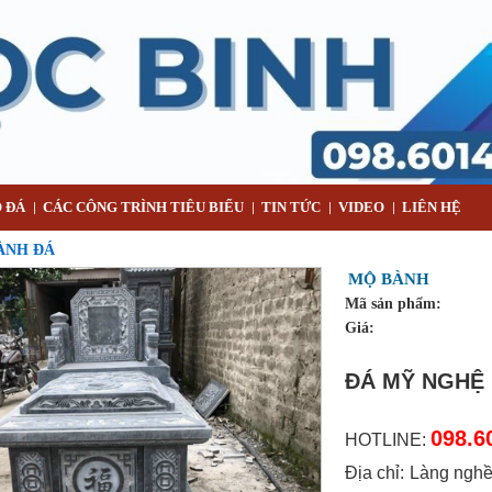
 ĐÁ
CÁC CÔNG TRÌNH TIÊU BIỂU
TIN TỨC
VIDEO
LIÊN HỆ
ÀNH ĐÁ
MỘ BÀNH
Mã sản phẩm:
Giá:
ĐÁ MỸ NGHỆ
098.6
HOTLINE:
Địa chỉ: Làng ngh