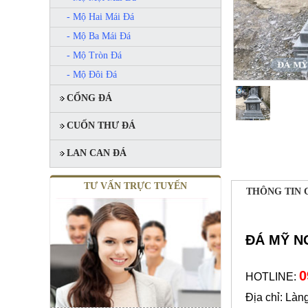
- Mộ Hai Mái Đá
- Mộ Ba Mái Đá
MỘ 1 MÁI
- Mộ Tròn Đá
Mã SP: MMM007
- Mộ Đôi Đá
20.000.000 đ
CỔNG ĐÁ
CUỐN THƯ ĐÁ
LAN CAN ĐÁ
TƯ VẤN TRỰC TUYẾN
THÔNG TIN 
ĐÁ MỸ N
MỘ 1 MÁI
Mã SP: MMM008
0
HOTLINE:
20.000.000 đ
Địa chỉ: Làn